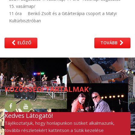
15. vasárnap/
11 óra Benkő Zsolt és a Gitárterápia csoport a Matyi
Kultúrbisztróban
ELŐZŐ
TOVÁBB
KÖZÖSSÉGI TARTALMAK
Kedves Látogató!
Tájékoztatjuk, hogy honlapunkon sütiket alkalmazunk,
további részletekért kattintson a Sütik kezelése