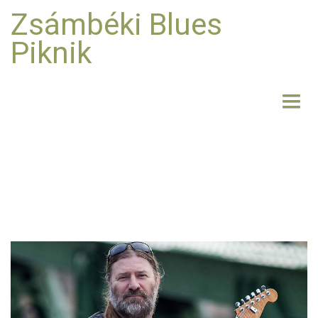
Zsámbéki Blues
Piknik
NYITÓLAP
BEMUTATKOZÁS
FELLÉPŐK
FOTO
RÓLUNK