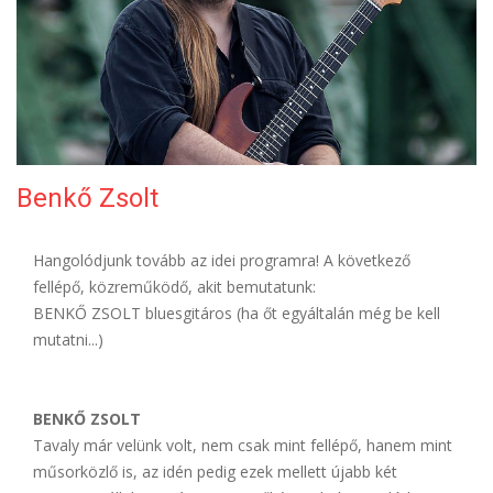
ELÉRHETŐSÉG
Benkő Zsolt
Hangolódjunk tovább az idei programra! A következő
fellépő, közreműködő, akit bemutatunk:
BENKŐ ZSOLT bluesgitáros (ha őt egyáltalán még be kell
mutatni...)
BENKŐ ZSOLT
Tavaly már velünk volt, nem csak mint fellépő, hanem mint
műsorközlő is, az idén pedig ezek mellett újabb két