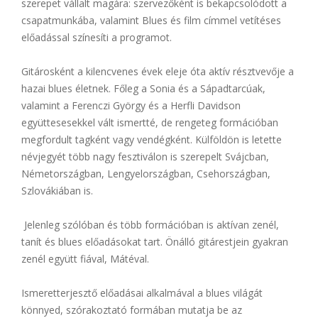
szerepet vállalt magára: szervezőként is bekapcsolódott a
csapatmunkába, valamint Blues és film címmel vetítéses
előadással színesíti a programot.
Gitárosként a kilencvenes évek eleje óta aktív résztvevője a
hazai blues életnek. Főleg a Sonia és a Sápadtarcúak,
valamint a Ferenczi György és a Herfli Davidson
együttesesekkel vált ismertté, de rengeteg formációban
megfordult tagként vagy vendégként. Külföldön is letette
névjegyét több nagy fesztiválon is szerepelt Svájcban,
Németországban, Lengyelországban, Csehországban,
Szlovákiában is.
Jelenleg szólóban és több formációban is aktívan zenél,
tanít és blues előadásokat tart. Önálló gitárestjein gyakran
zenél együtt fiával, Mátéval.
Ismeretterjesztő előadásai alkalmával a blues világát
könnyed, szórakoztató formában mutatja be az