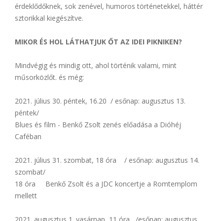
érdeklődőknek, sok zenével, humoros történetekkel, háttér
sztorikkal kiegészítve.
MIKOR ÉS HOL LÁTHATJUK ŐT AZ IDEI PIKNIKEN?
Mindvégig és mindig ott, ahol történik valami, mint
műsorközlőt. és még:
2021. július 30. péntek, 16.20 / esőnap: augusztus 13.
péntek/
Blues és film - Benkő Zsolt zenés előadása a Dióhéj
Caféban
2021. július 31. szombat, 18 óra / esőnap: augusztus 14.
szombat/
18 óra Benkő Zsolt és a JDC koncertje a Romtemplom
mellett
2021. augusztus 1. vasárnap, 11 óra /esőnap: augusztus