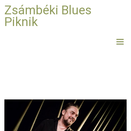
Zsámbéki Blues
Piknik
NYITÓLAP
BEMUTATKOZÁS
FELLÉPŐK
FOTO
RÓLUNK