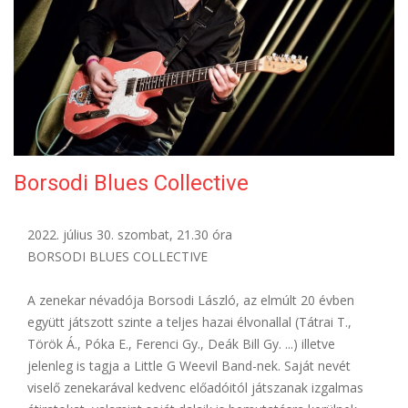
ELÉRHETŐSÉG
Borsodi Blues Collective
2022. július 30. szombat, 21.30 óra
BORSODI BLUES COLLECTIVE
A zenekar névadója Borsodi László, az elmúlt 20 évben
együtt játszott szinte a teljes hazai élvonallal (Tátrai T.,
Török Á., Póka E., Ferenci Gy., Deák Bill Gy. ...) illetve
jelenleg is tagja a Little G Weevil Band-nek. Saját nevét
viselő zenekarával kedvenc előadóitól játszanak izgalmas