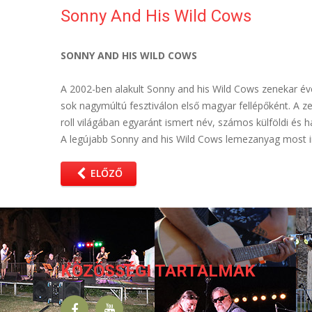
Sonny And His Wild Cows
SONNY AND HIS WILD COWS
A 2002-ben alakult Sonny and his Wild Cows zenekar évek
sok nagymúltú fesztiválon első magyar fellépőként. A z
roll világában egyaránt ismert név, számos külföldi és h
A legújabb Sonny and his Wild Cows lemezanyag most i
ELŐZŐ
KÖZÖSSÉGI TARTALMAK