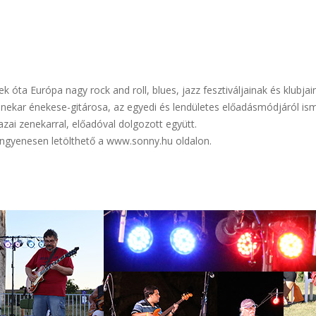
 óta Európa nagy rock and roll, blues, jazz fesztiváljainak és klubj
enekar énekese-gitárosa, az egyedi és lendületes előadásmódjáról ism
azai zenekarral, előadóval dolgozott együtt.
ngyenesen letölthető a www.sonny.hu oldalon.