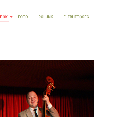
ÉPŐK
FOTO
RÓLUNK
ELÉRHETŐSÉG