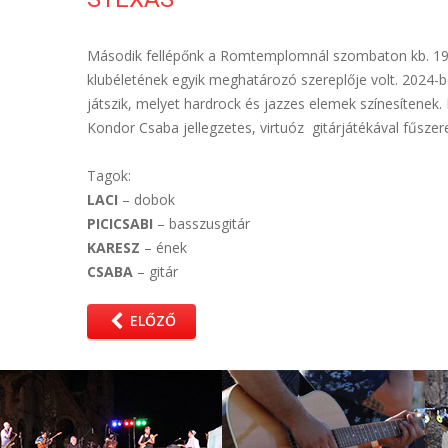
Második fellépőnk a Romtemplomnál szombaton kb. 19:45
klubéletének egyik meghatározó szereplője volt. 2024-ben
játszik, melyet hardrock és jazzes elemek színesítenek
Kondor Csaba jellegzetes, virtuóz gitárjátékával fűszer
Tagok:
LACI
– dobok
PICICSABI
– basszusgitár
KARESZ
– ének
CSABA
– gitár
ELŐZŐ