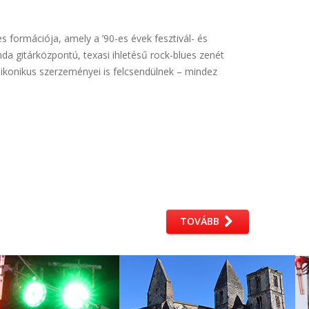
formációja, amely a ’90-es évek fesztivál- és
nda gitárközpontú, texasi ihletésű rock-blues zenét
 ikonikus szerzeményei is felcsendülnek – mindez
TOVÁBB