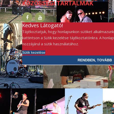
KÖZÖSSÉGI TARTALMAK
Kedves Látogató!
Tájékoztatjuk, hogy honlapunkon sütiket alkalmazunk
kattintson a Sütik kezelése tájékoztatónkra. A honla
hozzájárul a sütik használatához.
Sütik kezelése
RENDBEN, TOVÁBB