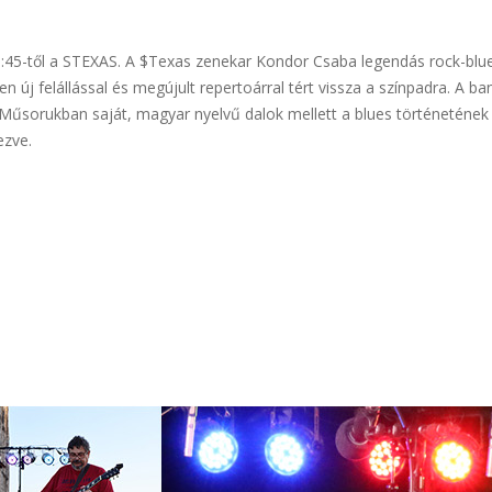
-től a STEXAS. A $Texas zenekar Kondor Csaba legendás rock-blues 
 új felállással és megújult repertoárral tért vissza a színpadra. A ba
. Műsorukban saját, magyar nyelvű dalok mellett a blues történetének
ezve.