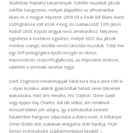
Stúdióban folytatta tanulmányait. Sokféle muzsikát játszik
sokféle hangszeren, melyek alappillére az afroamerikai
blues és a magyar népzene. 2009 től a Deák Bill Blues Band
szólógitárosa volt közel 4 évig, és csatlakozott Tóth János
Rudolf Ütött Kopott Angyal nevű zenekarához. Népzenei
együttese a Kontáros együttes, mellyel 2002 óta játszik
moldvai csángó, később vonós táncházi muzsikát. Több éve
egy Orff pedagógiára épülő mozgás és ritmus
improvizációs csoportfoglalkozás, az Improland zenésze,
valamint a Veronaki zenekar tagja.
Szert Zsigmond mindennapjait fiatal kora óta a zene tölti ki
– olyan ikonikus alakok gyakoroltak hatást zenei ízlésének
alakulására, mint Jimi Hendrix, Eric Clapton, Steve Gadd
vagy éppen Ray Charles. Bal láb nélkül, ám rendkívüli
ritmusérzékkel jött világra, így a kihívásokat kedvelő
fiatalember hangszer választása a dobra esett. A Kőbányai
Zenei Stúdió dob szakának elvégzése után barátja, Fejér
Simon ösztönzésére szájharmonikázni kezdett –