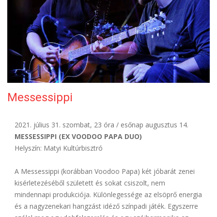
ELÉRHETŐSÉG
Messessippi
2021. július 31. szombat, 23 óra / esőnap augusztus 14.
MESSESSIPPI (EX VOODOO PAPA DUO)
Helyszín: Matyi Kultúrbisztró
A Messessippi (korábban Voodoo Papa) két jóbarát zenei
kisérletezéséből született és sokat csiszolt, nem
mindennapi produkciója. Különlegessége az elsöprő energia
és a nagyzenekari hangzást idéző színpadi játék. Egyszerre