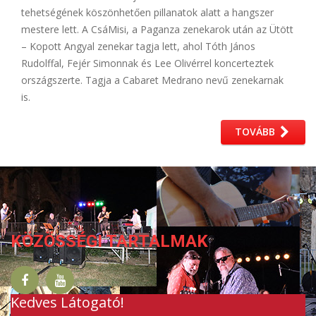
tehetségének köszönhetően pillanatok alatt a hangszer
mestere lett. A CsáMisi, a Paganza zenekarok után az Ütött
– Kopott Angyal zenekar tagja lett, ahol Tóth János
Rudolffal, Fejér Simonnak és Lee Olivérrel koncerteztek
országszerte. Tagja a Cabaret Medrano nevű zenekarnak
is.
TOVÁBB
KÖZÖSSÉGI TARTALMAK
Kedves Látogató!