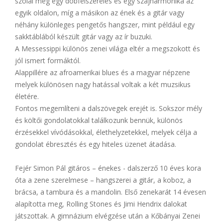
szólal meg egy dobfelszerelés és egy szájharmonika az
egyik oldalon, míg a másikon az ének és a gitár vagy
néhány különleges pengetős hangszer, mint például egy
sakktáblából készült gitár vagy az ír buzuki.
A Messessippi különös zenei világa eltér a megszokott és
jól ismert formáktól.
Alappillére az afroamerikai blues és a magyar népzene
melyek különösen nagy hatással voltak a két muzsikus
életére.
Fontos megemlíteni a dalszövegek erejét is. Sokszor mély
és költői gondolatokkal találkozunk bennük, különös
érzésekkel vívódásokkal, élethelyzetekkel, melyek célja a
gondolat ébresztés és egy hiteles üzenet átadása.
Fejér Simon Pál gitáros – énekes - dalszerző 10 éves kora
óta a zene szerelmese – hangszerei a gitár, a koboz, a
brácsa, a tambura és a mandolin. Első zenekarát 14 évesen
alapította meg, Rolling Stones és Jimi Hendrix dalokat
játszottak. A gimnázium elvégzése után a Kőbányai Zenei