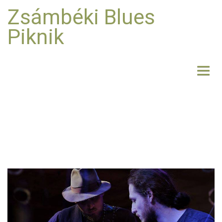
Zsámbéki Blues
Piknik
NYITÓLAP
BEMUTATKOZÁS
FELLÉPŐK
FOTO
RÓLUNK