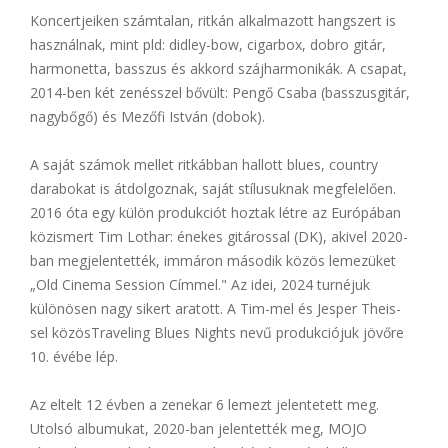
Koncertjeiken számtalan, ritkán alkalmazott hangszert is
használnak, mint pld: didley-bow, cigarbox, dobro gitár,
harmonetta, basszus és akkord szájharmonikák. A csapat,
2014-ben két zenésszel bővült: Pengő Csaba (basszusgitár,
nagybőgő) és Mezőfi István (dobok).
A saját számok mellet ritkábban hallott blues, country
darabokat is átdolgoznak, saját stílusuknak megfelelően.
2016 óta egy külön produkciót hoztak létre az Európában
közismert Tim Lothar: énekes gitárossal (DK), akivel 2020-
ban megjelentették, immáron második közös lemezüket
„Old Cinema Session Címmel." Az idei, 2024 turnéjuk
különösen nagy sikert aratott. A Tim-mel és Jesper Theis-
sel közösTraveling Blues Nights nevű produkciójuk jövőre
10. évébe lép.
Az eltelt 12 évben a zenekar 6 lemezt jelentetett meg.
Utolsó albumukat, 2020-ban jelentették meg, MOJO