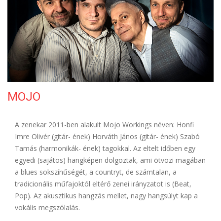
ELÉRHETŐSÉG
MOJO
A zenekar 2011-ben alakult Mojo Workings néven: Honfi
Imre Olivér (gitár- ének) Horváth János (gitár- ének) Szabó
Tamás (harmonikák- ének) tagokkal. Az eltelt időben egy
egyedi (sajátos) hangképen dolgoztak, ami ötvözi magában
a blues sokszínűségét, a countryt, de számtalan, a
tradicionális műfajoktól eltérő zenei irányzatot is (Beat,
Pop). Az akusztikus hangzás mellet, nagy hangsúlyt kap a
vokális megszólalás.