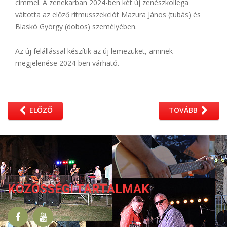
címmel. A zenekarban 2024-ben két új zenészkollega
váltotta az előző ritmusszekciót Mazura János (tubás) és
Blaskó György (dobos) személyében.
Az új felállással készítik az új lemezüket, aminek
megjelenése 2024-ben várható.
ELŐZŐ
TOVÁBB
KÖZÖSSÉGI TARTALMAK