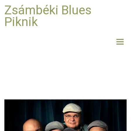
Zsámbéki Blues
Piknik
NYITÓLAP
BEMUTATKOZÁS
FELLÉPŐK
FOTO
RÓLUNK