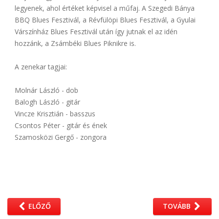
legyenek, ahol értéket képvisel a műfaj. A Szegedi Bánya
BBQ Blues Fesztivál, a Révfülöpi Blues Fesztivál, a Gyulai
Várszínház Blues Fesztivál után így jutnak el az idén
hozzánk, a Zsámbéki Blues Piknikre is.
A zenekar tagjai:
Molnár László - dob
Balogh László - gitár
Vincze Krisztián - basszus
Csontos Péter - gitár és ének
Szamosközi Gergő - zongora
ELŐZŐ
TOVÁBB