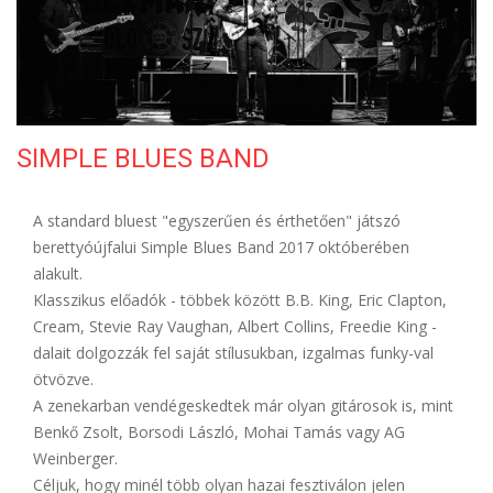
ELÉRHETŐSÉG
SIMPLE BLUES BAND
A standard bluest "egyszerűen és érthetően" játszó
berettyóújfalui Simple Blues Band 2017 októberében
alakult.
Klasszikus előadók - többek között B.B. King, Eric Clapton,
Cream, Stevie Ray Vaughan, Albert Collins, Freedie King -
dalait dolgozzák fel saját stílusukban, izgalmas funky-val
ötvözve.
A zenekarban vendégeskedtek már olyan gitárosok is, mint
Benkő Zsolt, Borsodi László, Mohai Tamás vagy AG
Weinberger.
Céljuk, hogy minél több olyan hazai fesztiválon jelen