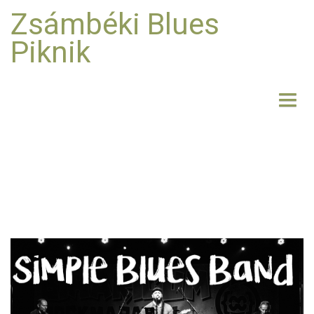
Zsámbéki Blues
Piknik
NYITÓLAP
BEMUTATKOZÁS
FELLÉPŐK
FOTO
RÓLUNK