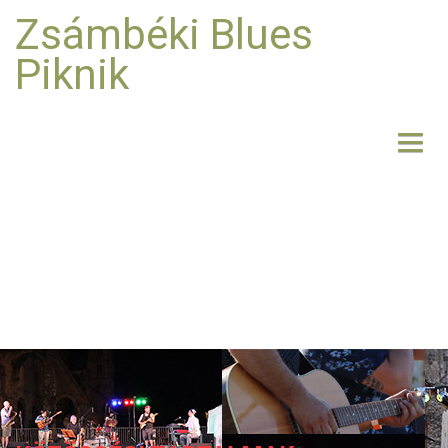
Zsámbéki Blues
Piknik
NYITÓLAP
BEMUTATKOZÁS
FELLÉPŐK
FOTO
RÓLUNK