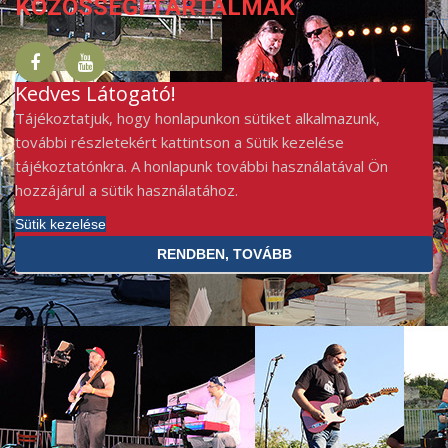
KÖZÖSSÉGI TARTALMAK
ELÉRHETŐSÉG
Kedves Látogató!
Tájékoztatjuk, hogy honlapunkon sütiket alkalmazunk,
további részletekért kattintson a Sütik kezelése
tájékoztatónkra. A honlapunk további használatával Ön
hozzájárul a sütik használatához.
Sütik kezelése
RENDBEN, TOVÁBB